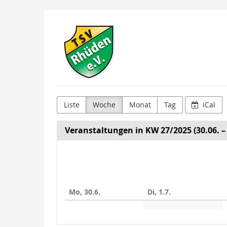
Zum
TSV
Haupt-
Inhalt
Rhüden
springen
e.V.
Liste
Woche
Monat
Tag
iCal
Veranstaltungen in KW 27/2025 (30.06. – 
Woche
zur
Anzeige
Mo, 30.6.
Di, 1.7.
auswähle