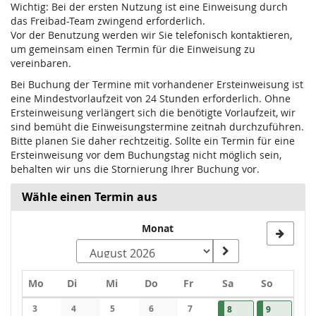
Wichtig: Bei der ersten Nutzung ist eine Einweisung durch
das Freibad-Team zwingend erforderlich.
Vor der Benutzung werden wir Sie telefonisch kontaktieren,
um gemeinsam einen Termin für die Einweisung zu
vereinbaren.
Bei Buchung der Termine mit vorhandener Ersteinweisung ist
eine Mindestvorlaufzeit von 24 Stunden erforderlich. Ohne
Ersteinweisung verlängert sich die benötigte Vorlaufzeit, wir
sind bemüht die Einweisungstermine zeitnah durchzuführen.
Bitte planen Sie daher rechtzeitig. Sollte ein Termin für eine
Ersteinweisung vor dem Buchungstag nicht möglich sein,
behalten wir uns die Stornierung Ihrer Buchung vor.
Wähle einen Termin aus
Monat
Montag
Dienstag
Mittwoch
Donnerstag
Freitag
Samstag
Sonntag
Mo
Di
Mi
Do
Fr
Sa
So
Kalender
3
4
5
6
7
08.08.2026
1 Veranstaltung
09.08.2026
1 Veransta
8
9