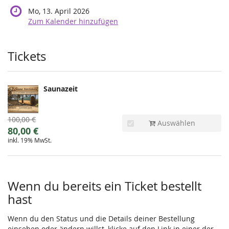
Mo, 13. April 2026
Zum Kalender hinzufügen
Produkte
Tickets
Saunazeit
Ursprünglicher
100,00 €
Auswählen
Preis:
Neuer
80,00 €
inkl. 19% MwSt.
Preis:
Wenn du bereits ein Ticket bestellt
hast
Wenn du den Status und die Details deiner Bestellung
einsehen oder ändern willst, klicke auf den Link in einer der