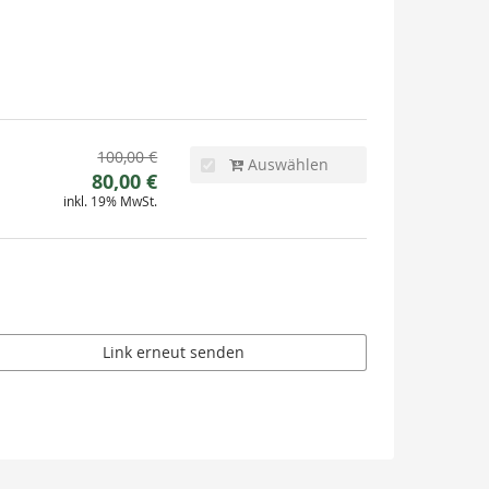
Ursprünglicher
100,00 €
Auswählen
Neuer
Preis:
80,00 €
inkl. 19% MwSt.
Preis:
Link erneut senden