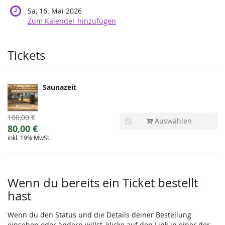
Sa, 16. Mai 2026
Zum Kalender hinzufügen
Produkte
Tickets
Saunazeit
Ursprünglicher
100,00 €
Auswählen
Preis:
Neuer
80,00 €
inkl. 19% MwSt.
Preis:
Wenn du bereits ein Ticket bestellt
hast
Wenn du den Status und die Details deiner Bestellung
einsehen oder ändern willst, klicke auf den Link in einer der