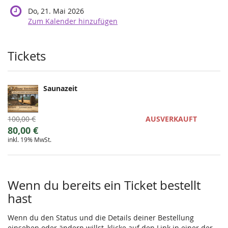
Do, 21. Mai 2026
Zum Kalender hinzufügen
Produkte
Tickets
Saunazeit
Ursprünglicher
100,00 €
AUSVERKAUFT
Preis:
Neuer
80,00 €
inkl. 19% MwSt.
Preis:
Wenn du bereits ein Ticket bestellt
hast
Wenn du den Status und die Details deiner Bestellung
einsehen oder ändern willst, klicke auf den Link in einer der