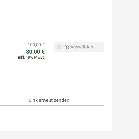
Ursprünglicher
100,00 €
Auswählen
Neuer
Preis:
80,00 €
inkl. 19% MwSt.
Preis:
Link erneut senden