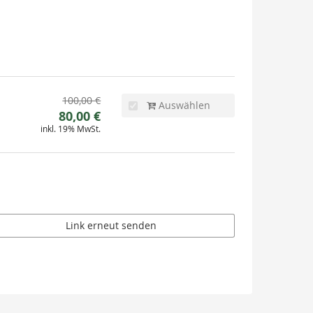
Ursprünglicher
100,00 €
Auswählen
Neuer
Preis:
80,00 €
inkl. 19% MwSt.
Preis:
Link erneut senden